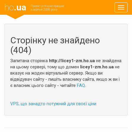
ho
.ua
Проект успішно працює
Навиг
з серпня 2005 року
Сторінку не знайдено
(404)
Запитана сторінка
http://licey1-zm.ho.ua
не знайдена
на цьому сервері, тому що домен
licey1-zm.ho.ua
не
вказує на жоден віртуальній сервер. Якщо ви
відвідувач сайту - пишіть власнику сайта, якщо ж ви і
є власник цього сайту - читайте
FAQ
.
VPS, що занадто потужний для своєї ціни